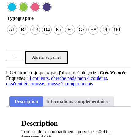
Typographie
A1
B2
C3
D4
E5
F6
G7
H8
I9
J10
Ajouter au panier
UGS :
trousse-je-peux-pas-j'ai-cours
Catégorie :
Créa'Rentrée
Étiquettes :
4 couleurs
,
cherche pads mon 4 couleurs
,
créa'rentrée
,
trousse
,
trousse 2 compartiments
Description
Informations complémentaires
Description
Trousse deux compartiments polyester 600D a