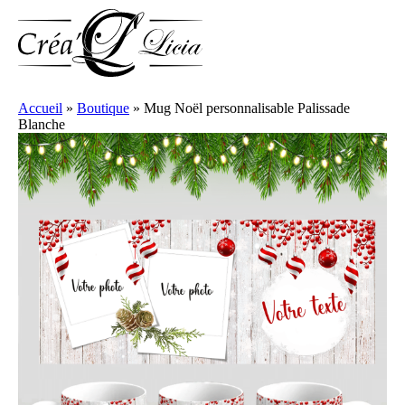
Accueil
»
Boutique
»
Mug Noël personnalisable Palissade
Blanche