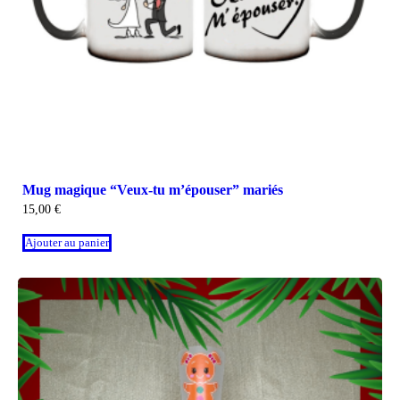
Mug magique “Veux-tu m’épouser” mariés
15,00
€
Ajouter au panier