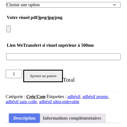
Votre visuel
pdf/jpeg/jpg/png
Lien WeTransfert
si visuel supérieur à 500mo
Ajouter au panier
Total
Catégorie :
Créa'Com
Étiquettes :
adhésif
,
adhésif promo
,
adhésif sans colle
,
adhésif ultra-enlevable
Description
Informations complémentaires