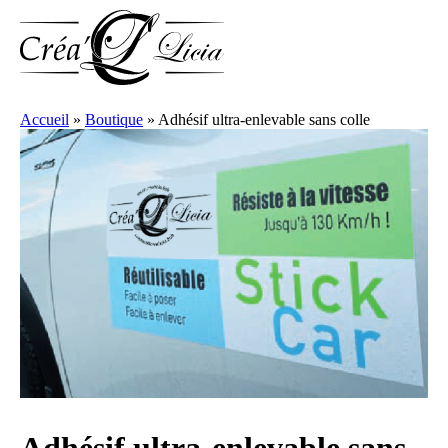
Accueil
»
Boutique
»
Adhésif ultra-enlevable sans colle
Adhésif ultra-enlevable sans